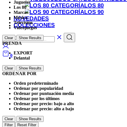
Juguetes
LOS 80
Los 80
LOS 90
Marcas
Música
NOVEDADES
Televisión
COLECCIONES
Videojuegos
Clear
Show Results
PRENDA
EXPORT
0
Delantal
Clear
Show Results
ORDENAR POR
Orden predeterminado
Ordenar por popularidad
Ordenar por puntuación media
Ordenar por los últimos
Ordenar por precio: bajo a alto
Ordenar por precio: alto a bajo
Clear
Show Results
Filter
Reset Filter