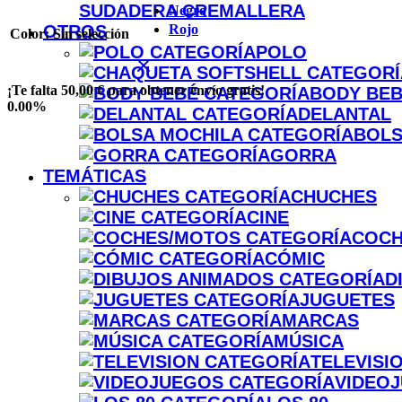
SUDADERA CREMALLERA
Negro
Rojo
OTROS
Color
:
Sin selección
POLO
¡Te falta
50,00
€
para obtener
envío gratis
!
BODY BE
0.00%
DELANTAL
BOLS
GORRA
TEMÁTICAS
CHUCHES
CINE
COCH
CÓMIC
D
JUGUETES
MARCAS
MÚSICA
TELEVISI
VIDEO