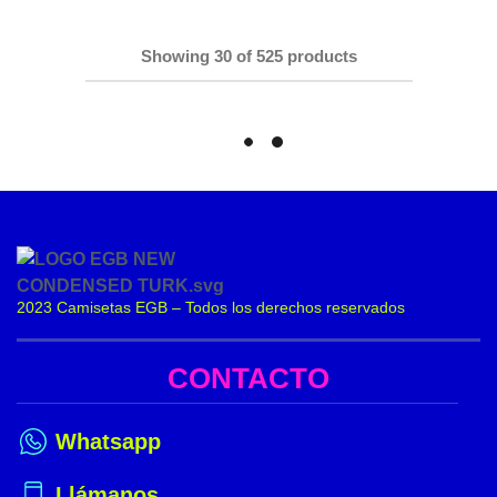
Showing
30
of
525
products
Load More
2023 Camisetas EGB – Todos los derechos reservados
CONTACTO
Whatsapp
Llámanos