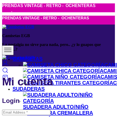
PRENDAS VINTAGE - RETRO - OCHENTERAS
ENVÍO GRATIS A PARTIR DE 50€
PRENDAS VINTAGE - RETRO - OCHENTERAS
Camisetas EGB
La nostalgia no sirve para nada, pero.. ¿y lo guapos que
vamos..?
CAMISETAS
CAMI
CAMI
CAMIS
Mi cuenta
0
C
SUDADERAS
Login
SUDADERA ADULTO/NIÑO