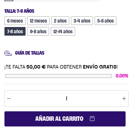
TALLA
:
7-8 AÑOS
6 meses
12 meses
2 años
3-4 años
5-6 años
7-8 años
9-11 años
12-14 años
GUÍA DE TALLAS
¡TE FALTA
50,00
€
PARA OBTENER
ENVÍO GRATIS
!
0.00%
AÑADIR AL CARRITO