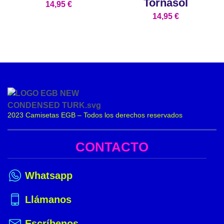
Tornasol
14,95
€
14,95
€
2023 Camisetas EGB – Todos los derechos reservados
CONTACTO
Whatsapp
Llámanos
Escríbenos