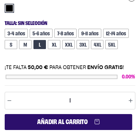
TALLA
:
SIN SELECCIÓN
3-4 años
5-6 años
7-8 años
9-11 años
12-14 años
S
M
L
XL
XXL +1,00 €
3XL +1,00 €
4XL +1,00 €
5XL +1,00 €
¡TE FALTA
50,00
€
PARA OBTENER
ENVÍO GRATIS
!
0.00%
AÑADIR AL CARRITO