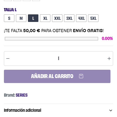
TALLA
:
L
S
M
L
XL
XXL +1,00 €
3XL +1,00 €
4XL +1,00 €
5XL +1,00 €
¡TE FALTA
50,00
€
PARA OBTENER
ENVÍO GRATIS
!
0.00%
AÑADIR AL CARRITO
Brand:
SERIES
Información adicional