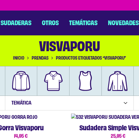
SUDADERAS
OTROS
TEMÁTICAS
NOVEDADES
VISVAPORU
INICIO
PRENDAS
PRODUCTOS ETIQUETADOS “VISVAPORU”
TEMÁTICA
Gorra Visvaporu
Sudadera Simple Vis
14,95
€
25,95
€