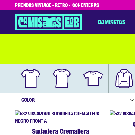
PRENDAS VINTAGE - RETRO - OCHENTERAS
CAMISETAS
Camisetas
La
EGB
nostalgia
no
sirve
para
nada,
pero..
¿y
lo
guapos
que
vamos..?
COLOR
Sudadera Cremallera