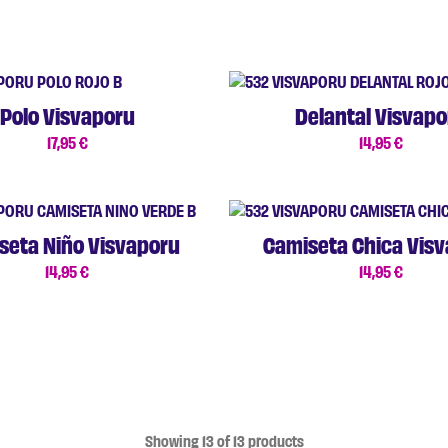
Polo Visvaporu
Delantal Visvapo
17,95
€
14,95
€
seta Niño Visvaporu
Camiseta Chica Vis
14,95
€
14,95
€
Showing
13
of
13
products