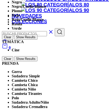
Negro
LOS 80
Negro/Cuello Blanco
LOS 90
Plomo
NOVEDADES
Rojo
Rojo/Cuello Blanco
COLECCIONES
Rosita
Verde
Clear
Show Results
TEMÁTICA
0
Cine
Clear
Show Results
PRENDA
Gorra
Sudadera Simple
Camiseta Chico
Camiseta Chica
Camiseta Niño
Camiseta Tirantes
Polo
Sudadera Adulto/Niño
Sudadera Cremallera