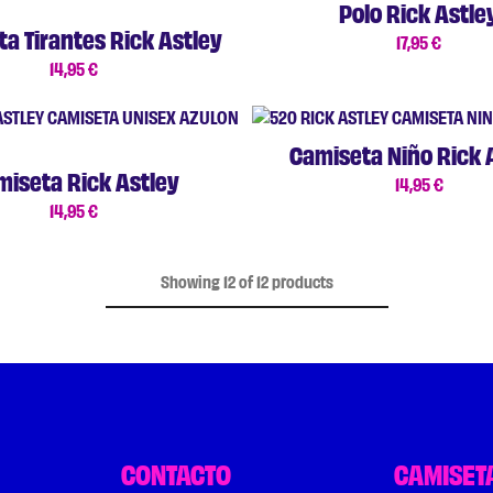
Polo Rick Astle
a Tirantes Rick Astley
17,95
€
14,95
€
Camiseta Niño Rick 
miseta Rick Astley
14,95
€
14,95
€
Showing
12
of
12
products
CONTACTO
CAMISET