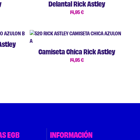
y
Delantal Rick Astley
14,95
€
Astley
Camiseta Chica Rick Astley
14,95
€
AS EGB
INFORMACIÓN