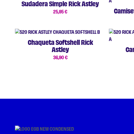
Sudadera Simple Rick Astley
Camiset
25,95
€
Chaqueta Softshell Rick
Astley
Ca
36,90
€