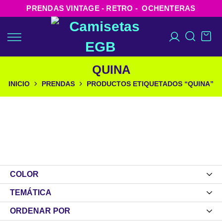
PRENDAS VINTAGE - RETRO - OCHENTERAS
QUINA
INICIO
PRENDAS
PRODUCTOS ETIQUETADOS “QUINA”
COLOR
TEMÁTICA
ORDENAR POR