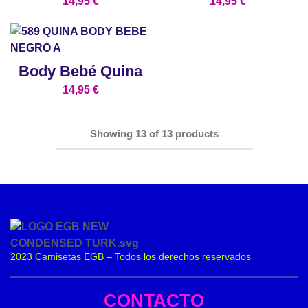
14,95
€
14,95
€
Body Bebé Quina
14,95
€
Showing
13
of
13
products
2023 Camisetas EGB – Todos los derechos reservados
CONTACTO