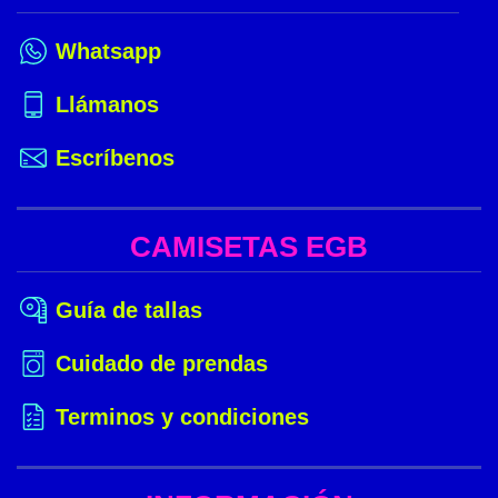
Whatsapp
Llámanos
Escríbenos
CAMISETAS EGB
Guía de tallas
Cuidado de prendas
Terminos y condiciones