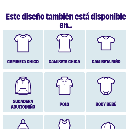
Este diseño también está disponible
en...
CAMISETA CHICO
CAMISETA CHICA
CAMISETA NIÑO
SUDADERA
POLO
BODY BEBÉ
ADULTO/NIÑO