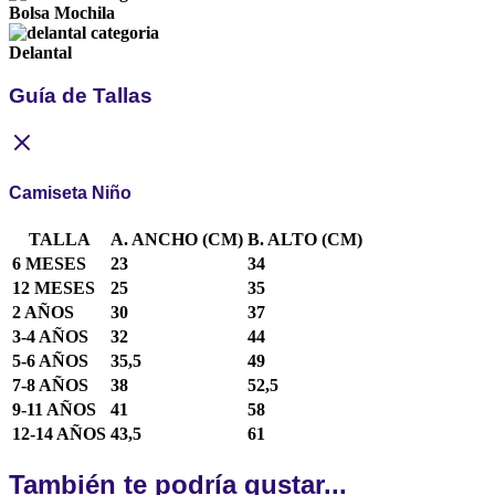
Bolsa Mochila
Delantal
Guía de Tallas
Camiseta Niño
TALLA
A. ANCHO (CM)
B. ALTO (CM)
6 MESES
23
34
12 MESES
25
35
2 AÑOS
30
37
3-4 AÑOS
32
44
5-6 AÑOS
35,5
49
7-8 AÑOS
38
52,5
9-11 AÑOS
41
58
12-14 AÑOS
43,5
61
También te podría gustar...