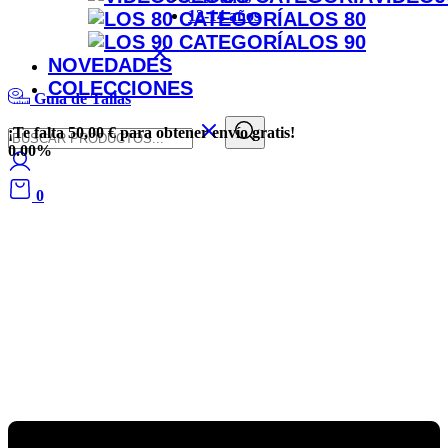
12-14 años
LOS 80
LOS 90
NOVEDADES
COLECCIONES
Guía de Tallas
¡Te falta
50,00
€
para obtener
envío gratis
!
0.00%
0