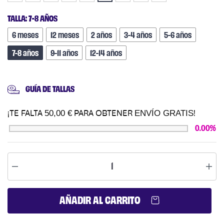
TALLA
:
7-8 AÑOS
6 meses
12 meses
2 años
3-4 años
5-6 años
7-8 años
9-11 años
12-14 años
GUÍA DE TALLAS
50,00
€
ENVÍO GRATIS
¡TE FALTA
PARA OBTENER
!
0.00%
AÑADIR AL CARRITO