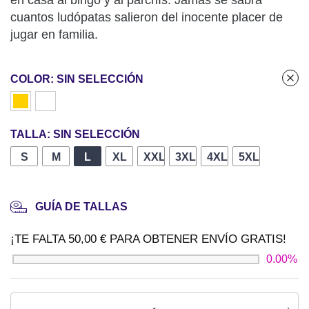
en casa al bingo y al parchís. Jamás se sabrá
cuantos ludópatas salieron del inocente placer de
jugar en familia.
COLOR
:
SIN SELECCIÓN
TALLA
:
SIN SELECCIÓN
S
M
L
XL
XXL +1,00 €
3XL +1,00 €
4XL +1,00 €
5XL +1,00 
GUÍA DE TALLAS
¡TE FALTA
50,00
€
PARA OBTENER
ENVÍO GRATIS
!
0.00%