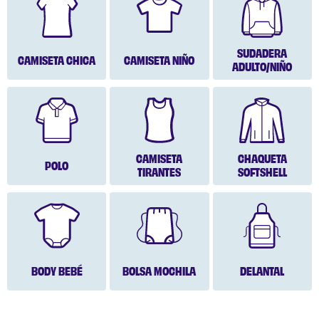
SUDADERA
CAMISETA CHICA
CAMISETA NIÑO
ADULTO/NIÑO
CAMISETA
CHAQUETA
POLO
TIRANTES
SOFTSHELL
BODY BEBÉ
BOLSA MOCHILA
DELANTAL