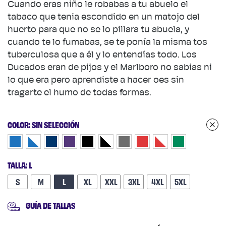
Cuando eras niño le robabas a tu abuelo el
tabaco que tenia escondido en un matojo del
huerto para que no se lo pillara tu abuela, y
cuando te lo fumabas, se te ponía la misma tos
tuberculosa que a él y lo entendías todo. Los
Ducados eran de pijos y el Marlboro no sabias ni
lo que era pero aprendiste a hacer oes sin
tragarte el humo de todas formas.
COLOR
:
SIN SELECCIÓN
TALLA
:
L
S
M
L
XL
XXL +1,00 €
3XL +1,00 €
4XL +1,00 €
5XL +1,00 €
GUÍA DE TALLAS