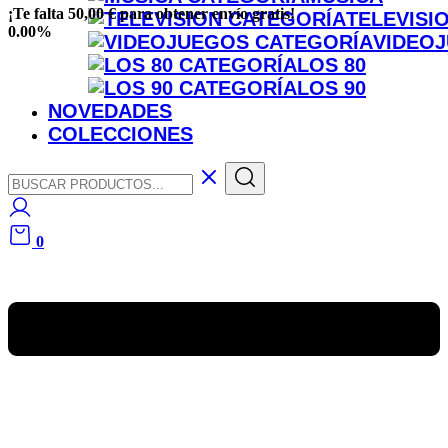
¡Te falta
50,00
€
para obtener
envío gratis
!
TELEVISI
0.00%
VIDEO
LOS 80
LOS 90
NOVEDADES
COLECCIONES
0