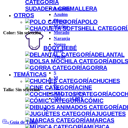
SUDADERA CREMALLERA
Amarillo
Azulón
OTROS
Blanco
POLO
Marino
Morado
Color
:
Sin selección
Naranja
Negro
BODY BEBÉ
Rojo
DELANTAL
Verde
BOLS
GORRA
S
TEMÁTICAS
M
CHUCHES
L
CINE
XL
Talla
:
Sin selección
XXL +1,00 €
COCH
3XL +1,00 €
CÓMIC
D
JUGUETES
MARCAS
Guía de Tallas
MÚSICA