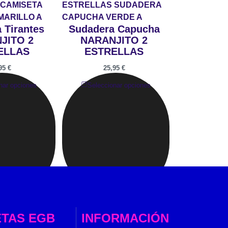
 Tirantes
Sudadera Capucha
JITO 2
NARANJITO 2
ELLAS
ESTRELLAS
,95
€
25,95
€
nar opciones
Seleccionar opciones
ETAS EGB
INFORMACIÓN