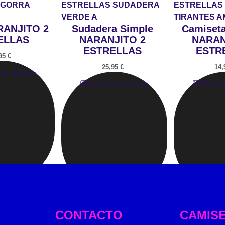
RANJITO 2
Sudadera Simple
Camiseta
ELLAS
NARANJITO 2
NARAN
ESTRELLAS
ESTR
,95
€
25,95
€
14
nar opciones
Seleccionar opciones
Seleccio
CONTACTO
CAMIS