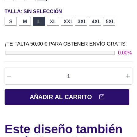
TALLA
:
SIN SELECCIÓN
S
M
L
XL
XXL +1,00 €
3XL +1,00 €
4XL +1,00 €
5XL +1,00 
¡TE FALTA
50,00
€
PARA OBTENER
ENVÍO GRATIS
!
0.00%
AÑADIR AL CARRITO
Este diseño también