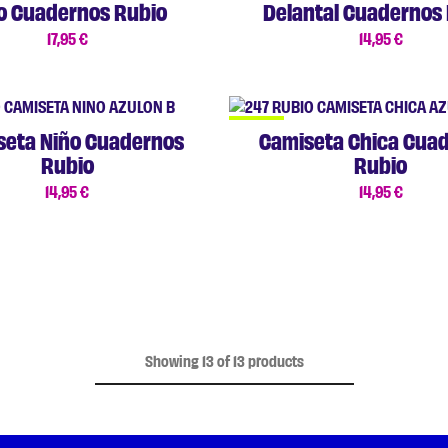
o Cuadernos Rubio
Delantal Cuadernos
17,95
€
14,95
€
NUEVO
seta Niño Cuadernos
Camiseta Chica Cua
Rubio
Rubio
14,95
€
14,95
€
Showing
13
of
13
products