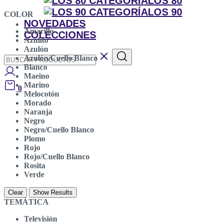
LOS 80
LOS 90
COLOR
NOVEDADES
Amarillo
COLECCIONES
Azulito
Azulón
Azulón/Cuello Blanco
Blanco
Maeino
Marino
0
Melocotón
Morado
Naranja
Negro
Negro/Cuello Blanco
Plomo
Rojo
Rojo/Cuello Blanco
Rosita
Verde
Clear
Show Results
TEMÁTICA
Televisión