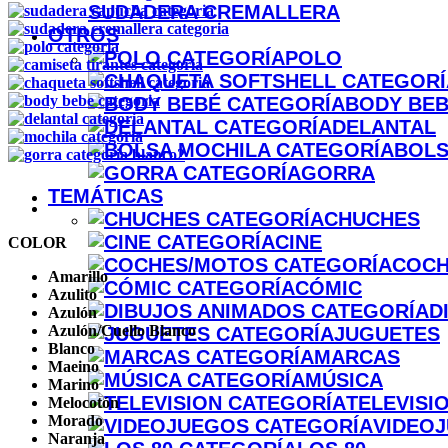
SUDADERA CREMALLERA
OTROS
POLO
BODY BE
DELANTAL
BOLS
GORRA
TEMÁTICAS
CHUCHES
CINE
COLOR
COCH
Amarillo
CÓMIC
Azulito
D
Azulón
Azulón/Cuello Blanco
JUGUETES
Blanco
MARCAS
Maeino
MÚSICA
Marino
TELEVISI
Melocotón
Morado
VIDEO
Naranja