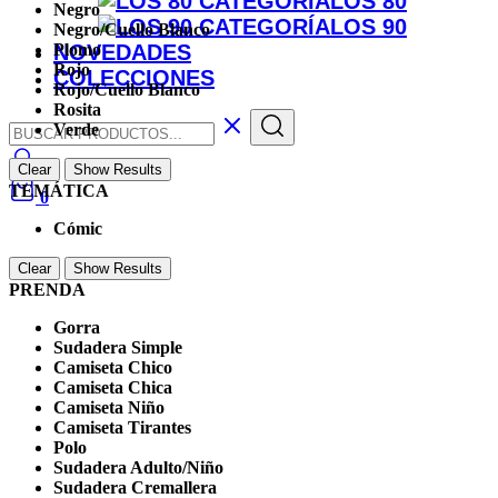
LOS 80
Negro
LOS 90
Negro/Cuello Blanco
NOVEDADES
Plomo
Rojo
COLECCIONES
Rojo/Cuello Blanco
Rosita
Verde
Clear
Show Results
TEMÁTICA
0
Cómic
Clear
Show Results
PRENDA
Gorra
Sudadera Simple
Camiseta Chico
Camiseta Chica
Camiseta Niño
Camiseta Tirantes
Polo
Sudadera Adulto/Niño
Sudadera Cremallera