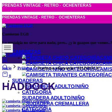
PRENDAS VINTAGE - RETRO - OCHENTERAS
ENVÍO GRATIS A PARTIR DE 50€
PRENDAS VINTAGE - RETRO - OCHENTERAS
Camisetas EGB
La nostalgia no sirve para nada, pero.. ¿y lo guapos que vamos..
CAMISETAS
CAMI
CAMI
Inicio
Prendas
Productos etiquetados “HADDOCK”
CAMIS
C
0
SUDADERAS
HADDOCK
SUDADERA ADULTO/NIÑO