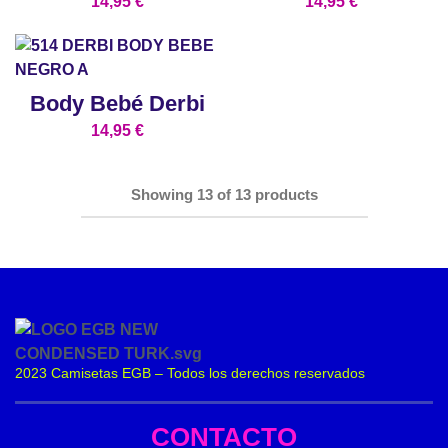
14,95
€
14,95
€
Body Bebé Derbi
14,95
€
Showing
13
of
13
products
2023 Camisetas EGB – Todos los derechos reservados
CONTACTO