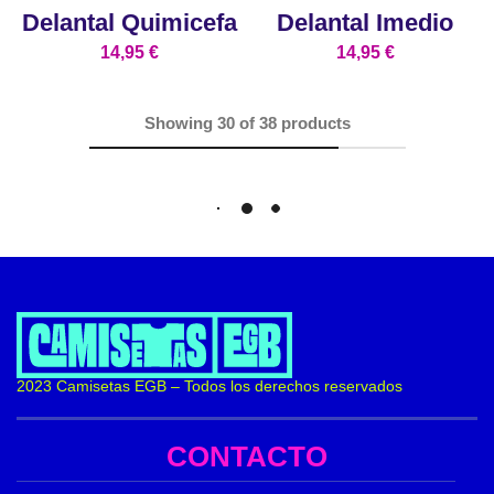
Delantal Quimicefa
Delantal Imedio
14,95
€
14,95
€
Showing
30
of
38
products
Load More
2023 Camisetas EGB – Todos los derechos reservados
CONTACTO