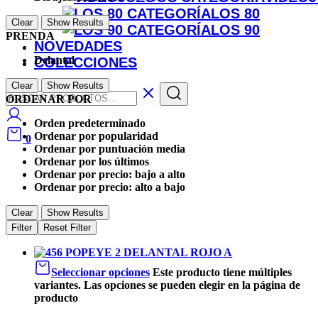
LOS 80
Clear
Show Results
LOS 90
PRENDA
NOVEDADES
Delantal
COLECCIONES
Clear
Show Results
ORDENAR POR
Orden predeterminado
Ordenar por popularidad
0
Ordenar por puntuación media
Ordenar por los últimos
Ordenar por precio: bajo a alto
Ordenar por precio: alto a bajo
Clear
Show Results
Filter
Reset Filter
Seleccionar opciones
Este producto tiene múltiples
variantes. Las opciones se pueden elegir en la página de
producto