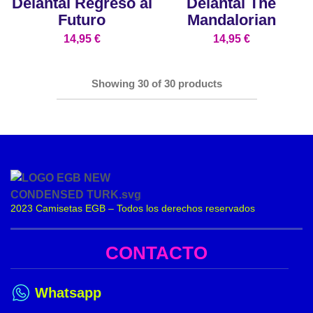
Delantal Regreso al
Delantal The
Futuro
Mandalorian
14,95
€
14,95
€
Showing
30
of
30
products
2023 Camisetas EGB – Todos los derechos reservados
CONTACTO
Whatsapp