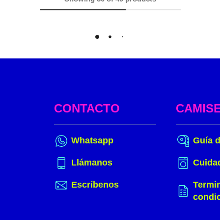
Load More
CONTACTO
CAMIS
Whatsapp
Guía d
Llámanos
Cuida
Escríbenos
Termi
condi