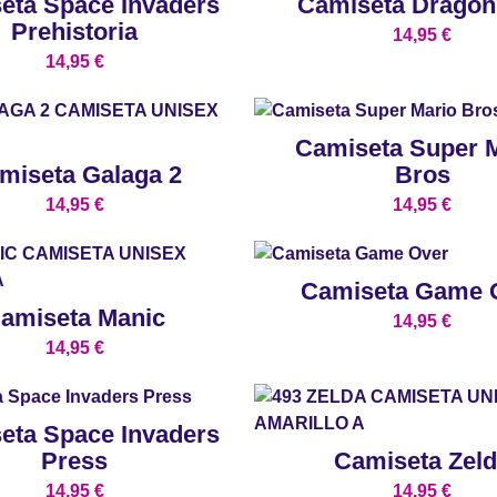
eta Space Invaders
Camiseta Dragon
Prehistoria
14,95
€
14,95
€
Camiseta Super 
miseta Galaga 2
Bros
14,95
€
14,95
€
Camiseta Game 
amiseta Manic
14,95
€
14,95
€
eta Space Invaders
Press
Camiseta Zel
14,95
€
14,95
€