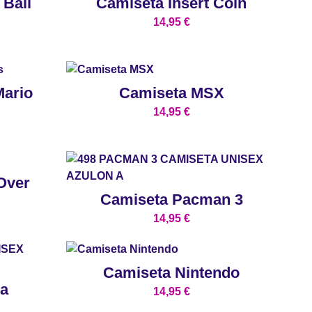
 Ball
Camiseta Insert Coin
14,95
€
Mario
Camiseta MSX
14,95
€
Over
Camiseta Pacman 3
14,95
€
Camiseta Nintendo
da
14,95
€