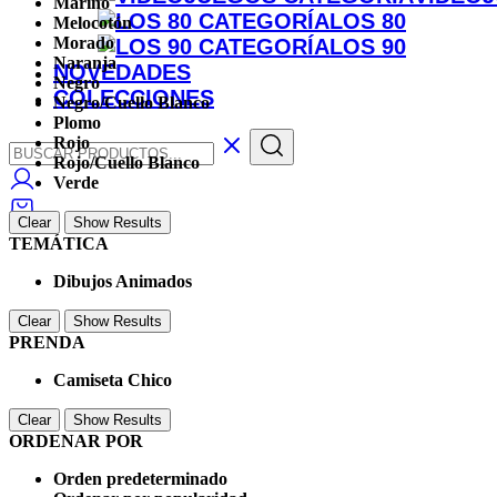
Marino
LOS 80
Melocotón
Morado
LOS 90
Naranja
NOVEDADES
Negro
COLECCIONES
Negro/Cuello Blanco
Plomo
Rojo
Rojo/Cuello Blanco
Verde
0
Clear
Show Results
TEMÁTICA
Dibujos Animados
Clear
Show Results
PRENDA
Camiseta Chico
Clear
Show Results
ORDENAR POR
Orden predeterminado