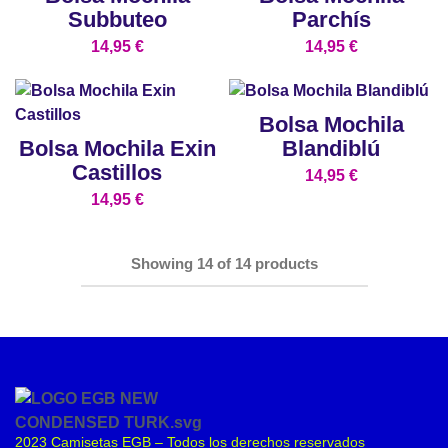
Subbuteo
Parchís
14,95
€
14,95
€
Bolsa Mochila
Bolsa Mochila Exin
Blandiblú
Castillos
14,95
€
14,95
€
Showing
14
of
14
products
2023 Camisetas EGB – Todos los derechos reservados