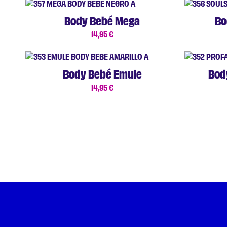
Body Bebé Mega
Bo
14,95
€
Body Bebé Emule
Bod
14,95
€