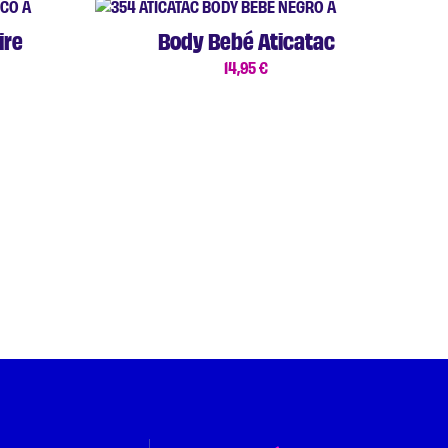
ire
Body Bebé Aticatac
14,95
€