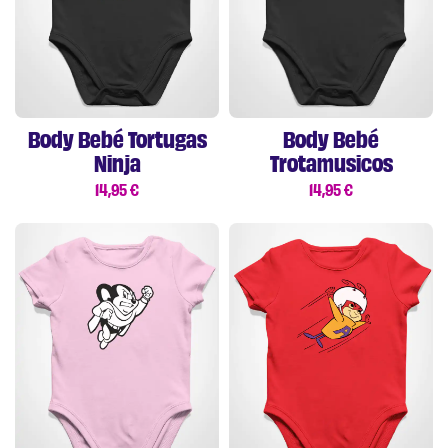
Body Bebé Tortugas
Body Bebé
Ninja
Trotamusicos
14,95
€
14,95
€