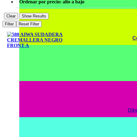
Ordenar por precio: alto a bajo
Clear
Show Results
Filter
Reset Filter
C
Dib