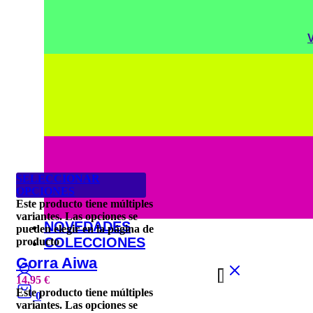
SELECCIONAR
OPCIONES
Este producto tiene múltiples
variantes. Las opciones se
NOVEDADES
pueden elegir en la página de
COLECCIONES
producto
Gorra Aiwa
14,95
€
Este producto tiene múltiples
0
variantes. Las opciones se