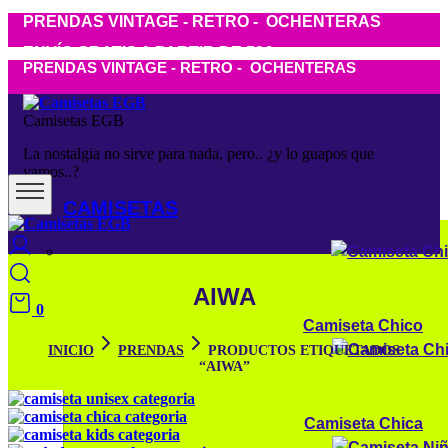
PRENDAS VINTAGE - RETRO - OCHENTERAS
ENVÍO GRATIS A PARTIR DE 50€
PRENDAS VINTAGE - RETRO - OCHENTERAS
Camisetas EGB
La nostalgia no sirve para nada, pero.. ¿y lo guapos que
vamos..?
CAMISETAS
AIWA
0
Camiseta Chico
INICIO
PRENDAS
PRODUCTOS ETIQUETADOS
“AIWA”
Camiseta Chica