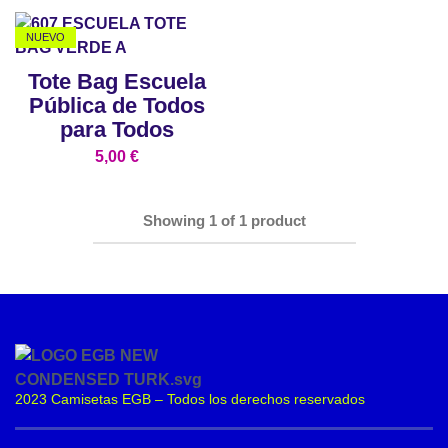
NUEVO
Tote Bag Escuela
Pública de Todos
para Todos
5,00
€
Showing
1
of
1
product
2023 Camisetas EGB – Todos los derechos reservados