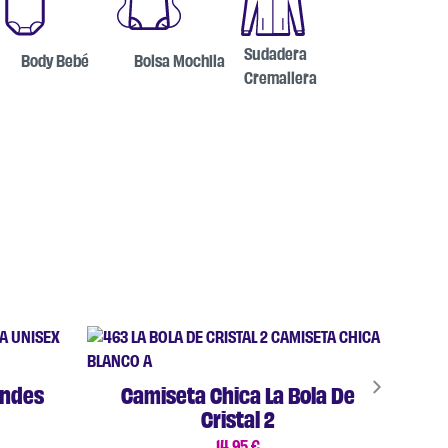
Sudadera
Body Bebé
Bolsa Mochila
Cremallera
endes
Camiseta Chica La Bola De
Cristal 2
14,95
€