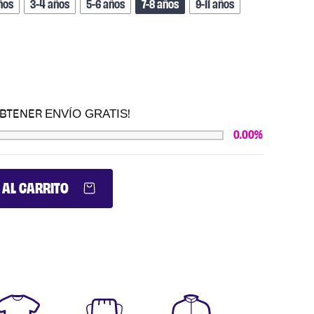
ños
3-4 años
5-6 años
7-8 años
9-11 años
ENVÍO GRATIS
OBTENER
!
0.00%
 AL CARRITO