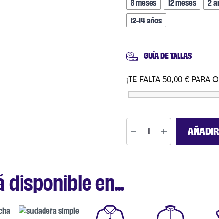
6 meses
12 meses
2 a
12-14 años
GUÍA DE TALLAS
50,00
€
¡TE FALTA
PARA 
AÑADIR
disponible en...