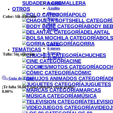
SUDADERA CREMALLERA
Amarillo
Azulito
OTROS
Blanco
POLO
Color
:
Sin selección
Negro
Rojo
BODY BE
Rosita
DELANTAL
BOLS
GORRA
3 meses
6 meses
TEMÁTICAS
9 meses
Talla
:
Sin selección
CHUCHES
12 meses
CINE
COCH
CÓMIC
D
Guía de Tallas
JUGUETES
¡Te falta
50,00
€
para obtener
envío gratis
!
MARCAS
0.00%
MÚSICA
TELEVISI
VIDEO