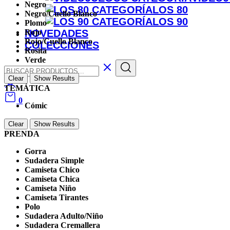
Negro
LOS 80
Negro/Cuello Blanco
LOS 90
Plomo
NOVEDADES
Rojo
Rojo/Cuello Blanco
COLECCIONES
Rosita
Verde
Clear
Show Results
TEMÁTICA
0
Cómic
Clear
Show Results
PRENDA
Gorra
Sudadera Simple
Camiseta Chico
Camiseta Chica
Camiseta Niño
Camiseta Tirantes
Polo
Sudadera Adulto/Niño
Sudadera Cremallera